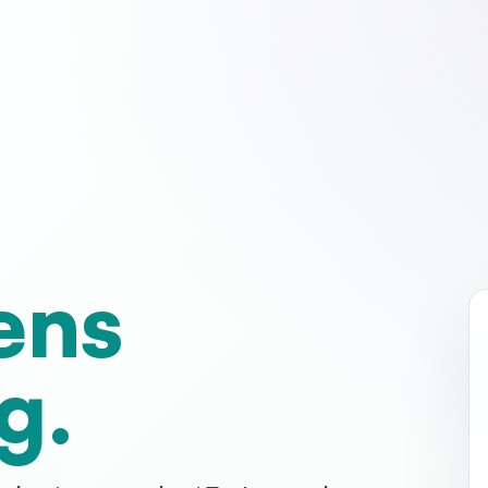
ens
g.