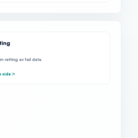
ting
m retting av feil data.
 side