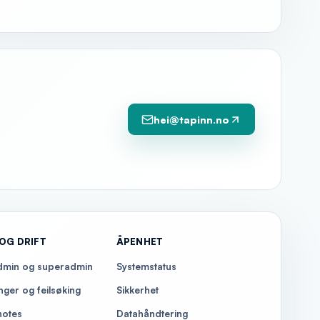
hei@tapinn.no
OG DRIFT
ÅPENHET
admin og superadmin
Systemstatus
nger og feilsøking
Sikkerhet
notes
Datahåndtering