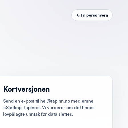
Til personvern
Kortversjonen
Send en e-post til hei@tapinn.no med emne
«Sletting TapInn». Vi vurderer om det finnes
lovpålagte unntak før data slettes.