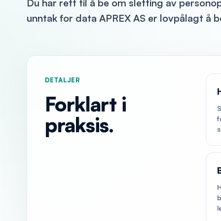
Du har rett til å be om sletting av person
unntak for data APREX AS er lovpålagt å b
DETALJER
Forklart i
S
praksis.
f
s
H
b
l