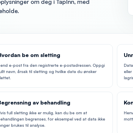
opplysninger om deg i TapInn, med
eholde.
Hvordan be om sletting
Un
end e-post fra den registrerte e-postadressen. Oppgi
Data
ullt navn, årsak til sletting og hvilke data du ønsker
elle
lettet.
lagri
Begrensning av behandling
Kon
vis full sletting ikke er mulig, kan du be om at
Henv
ehandlingen begrenses, for eksempel ved at data ikke
mott
enger brukes til analyse.