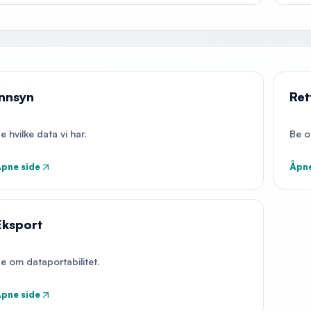
Innsyn
Ret
e hvilke data vi har.
Be o
pne side
Åpne
Eksport
e om dataportabilitet.
pne side