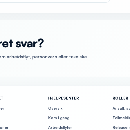
ret svar?
om arbeidsflyt, personvern eller tekniske
KT
HJELPESENTER
ROLLER 
ner
Oversikt
Ansatt, 
Kom i gang
Feilmeldi
joner
Arbeidsflyter
Release 