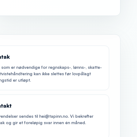
ntak
 som er nødvendige for regnskaps-, lønns-, skatte-
r tvistehåndtering kan ikke slettes før lovpålagt
ngstid er utløpt.
takt
endelser sendes til hei@tapinn.no. Vi bekrefter
ak og gir et foreløpig svar innen én måned.