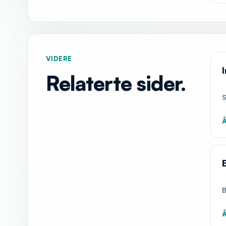
VIDERE
Relaterte sider.
S
Å
B
Å